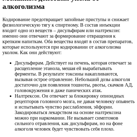
алкоголизма
Кодирование предотвращает запойные приступы и снижает
физиологическую тягу к спиртному. В состав инъекции
входит одно из веществ – дисульфирам или налтрексон:
именно они отвечают за формирование отвращения к
крепким напиткам. Оба вещества входят в состав препаратов,
которые используются при кодировании от алкоголизма
уколом. Как они действуют:
Дисульфирам. Действует на печень, которая отвечает за
расщепление этанола, мешая ей вырабатывать
ферменты. В результате токсины накапливаются,
вызывая острое отравление. Небольшой дозы алкоголя
достаточно для появления тошноты, рвоты, скачков АД,
головокружения и даже панических атак.
Налтрексон. Он отвечает за блокировку опиоидных
рецепторов головного мозга, не давая человеку опьянеть
и испытывать чувство расслабления, эйфории.
Закодироваться лекарством на основе налтрексона
можно при наркомании. Не вызывает симптомов
сильного отравления, как дисульфирам, но на фоне
алкоголя человек будет чувствовать себя плохо.