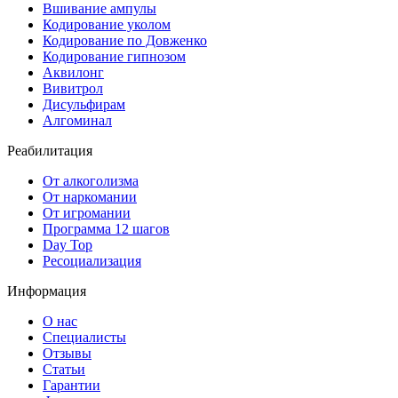
Вшивание ампулы
Кодирование уколом
Кодирование по Довженко
Кодирование гипнозом
Аквилонг
Вивитрол
Дисульфирам
Алгоминал
Реабилитация
От алкоголизма
От наркомании
От игромании
Программа 12 шагов
Day Top
Ресоциализация
Информация
О нас
Специалисты
Отзывы
Статьи
Гарантии