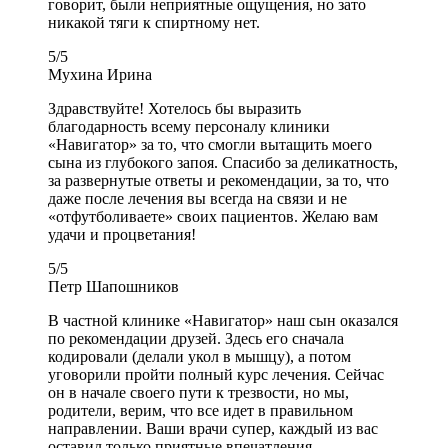
говорит, были неприятные ощущения, но зато
никакой тяги к спиртному нет.
5
/
5
Мухина Ирина
Здравствуйте! Хотелось бы выразить
благодарность всему персоналу клиники
«Навигатор» за то, что смогли вытащить моего
сына из глубокого запоя. Спасибо за деликатность,
за развернутые ответы и рекомендации, за то, что
даже после лечения вы всегда на связи и не
«отфутболиваете» своих пациентов. Желаю вам
удачи и процветания!
5
/
5
Петр Шапошников
В частной клинике «Навигатор» наш сын оказался
по рекомендации друзей. Здесь его сначала
кодировали (делали укол в мышцу), а потом
уговорили пройти полный курс лечения. Сейчас
он в начале своего пути к трезвости, но мы,
родители, верим, что все идет в правильном
направлении. Ваши врачи супер, каждый из вас
оставил только приятные впечатления.