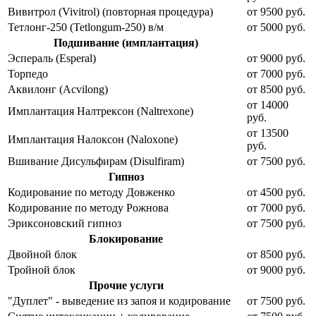
Вивитрол (Vivitrol) (повторная процедура)
от 9500 руб.
Тетлонг-250 (Tetlongum-250) в/м
от 5000 руб.
Подшивание (имплантация)
Эспераль (Esperal)
от 9000 руб.
Торпедо
от 7000 руб.
Аквилонг (Acvilong)
от 8500 руб.
от 14000
Имплантация Налтрексон (Naltrexone)
руб.
от 13500
Имплантация Налоксон (Naloxone)
руб.
Вшивание Дисульфирам (Disulfiram)
от 7500 руб.
Гипноз
Кодирование по методу Довженко
от 4500 руб.
Кодирование по методу Рожнова
от 7000 руб.
Эриксоновский гипноз
от 7500 руб.
Блокирование
Двойной блок
от 8500 руб.
Тройной блок
от 9000 руб.
Прочие услуги
"Дуплет" - выведение из запоя и кодирование
от 7500 руб.